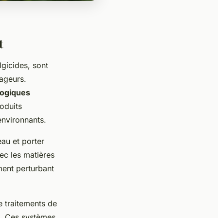
t
algicides, sont
nageurs.
logiques
oduits
environnants.
eau et porter
ec les matières
ment perturbant
de traitements de
s. Ces systèmes