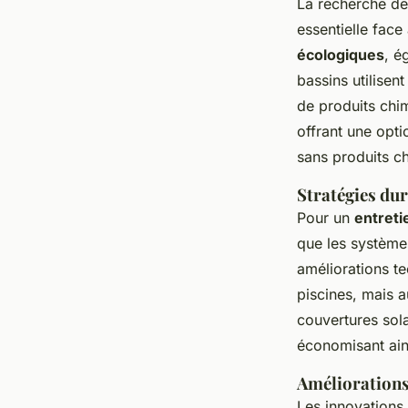
La recherche d
essentielle fac
écologiques
, é
bassins utilisent
de produits chi
offrant une opt
sans produits c
Stratégies du
Pour un
entreti
que les systèmes
améliorations t
piscines, mais a
couvertures sola
économisant ains
Améliorations
Les innovation