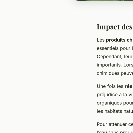
Impact des
Les
produits c
essentiels pour 
Cependant, leur
importants. Lors
chimiques peuv
Une fois les
rés
préjudice à la 
organiques pour
les habitats nat
Pour atténuer ce
l’eau sans prod