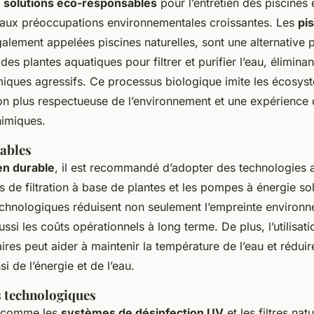
e
solutions éco-responsables
pour l’entretien des piscines
e aux préoccupations environnementales croissantes. Les
pi
galement appelées piscines naturelles, sont une alternative 
 des plantes aquatiques pour filtrer et purifier l’eau, éliminan
miques agressifs. Ce processus biologique imite les écosyst
ion plus respectueuse de l’environnement et une expérience
himiques.
rables
en durable
, il est recommandé d’adopter des technologies 
 de filtration à base de plantes et les pompes à énergie so
echnologiques réduisent non seulement l’empreinte environ
ussi les coûts opérationnels à long terme. De plus, l’utilisat
ires peut aider à maintenir la température de l’eau et réduir
i de l’énergie et de l’eau.
 technologiques
s comme les
systèmes de désinfection UV
et les filtres nat