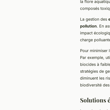
la flore aquati
composés toxiqu
La gestion des
pollution
. En as
impact écologique
charge polluante
Pour minimiser l
Par exemple, ut
biocides à faibl
stratégies de ge
diminuent les ri
biodiversité de
Solutions 