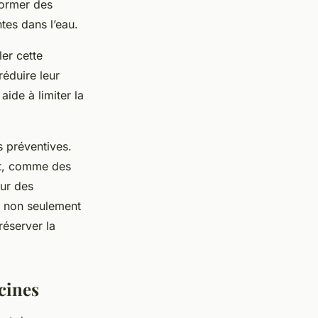
former des
tes dans l’eau.
er cette
réduire leur
aide à limiter la
s préventives.
nt, comme des
our des
ne non seulement
réserver la
cines