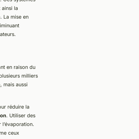
ainsi la
. La mise en
iminuant
sateurs.
nt en raison du
usieurs milliers
e, mais aussi
our réduire la
ion
. Utiliser des
r l’évaporation.
omme ceux