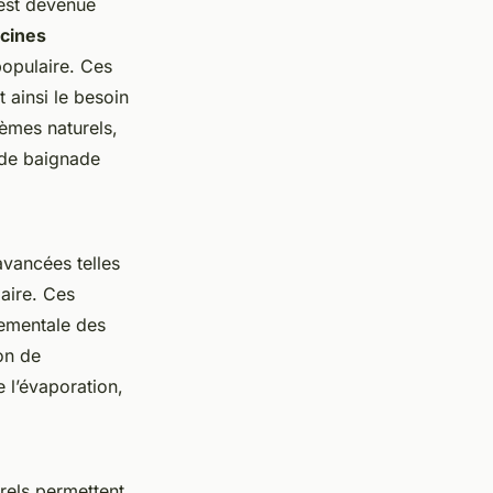
 est devenue
scines
populaire. Ces
t ainsi le besoin
èmes naturels,
 de baignade
avancées telles
laire. Ces
nementale des
ion de
e l’évaporation,
urels permettent