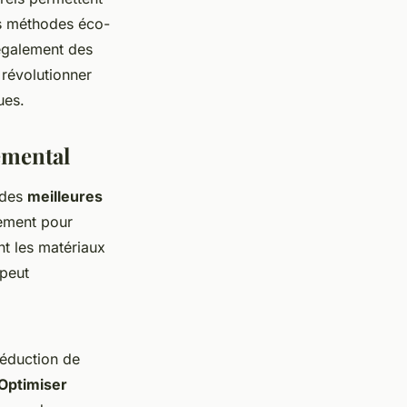
es méthodes éco-
 également des
 révolutionner
ues.
emental
r des
meilleures
nement pour
nt les matériaux
peut
réduction de
Optimiser