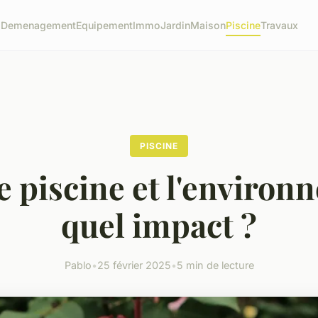
o
Demenagement
Equipement
Immo
Jardin
Maison
Piscine
Travaux
PISCINE
e piscine et l'environ
quel impact ?
Pablo
•
25 février 2025
•
5 min de lecture