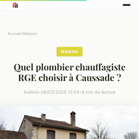
Accueil
›
Maison
MAISON
Quel plombier chauffagiste
RGE choisir à Caussade ?
Aubine
•
06/03/2026 13:04
•
9 min de lecture