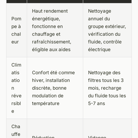
Haut rendement
Nettoyage
Pom
énergétique,
annuel du
pe à
fonctionne en
groupe extérieur,
chal
chauffage et
vérification du
eur
rafraîchissement,
fluide, contrôle
éligible aux aides
électrique
Clim
atis
Confort été comme
Nettoyage des
atio
hiver, installation
filtres tous les 3
n
discrète, bonne
mois, recharge
réve
modulation de
du fluide tous les
rsibl
température
5-7 ans
e
Cha
uffe
Réduction
Vidange