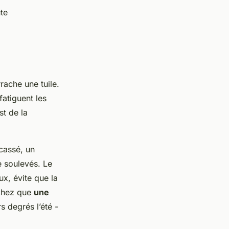
te
rache une tuile.
fatiguent les
st de la
cassé, un
e soulevés. Le
ux, évite que la
achez que
une
s degrés l’été -