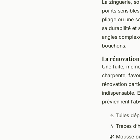
La zinguerie, sou
points sensibles
pliage ou une sou
sa durabilité et
angles complexes
bouchons.
La rénovation 
Une fuite, même
charpente, favor
rénovation parti
indispensable. E
préviennent l’ab
⚠️ Tuiles dé
💧 Traces d’h
🌿 Mousse ou 