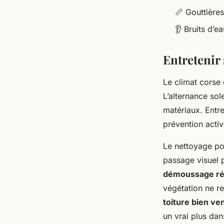
📏 Gouttière
👂 Bruits d’e
Entretenir 
Le climat corse 
L’alternance sol
matériaux. Entret
prévention activ
Le nettoyage po
passage visuel 
démoussage ré
végétation ne re
toiture bien ven
un vrai plus dan