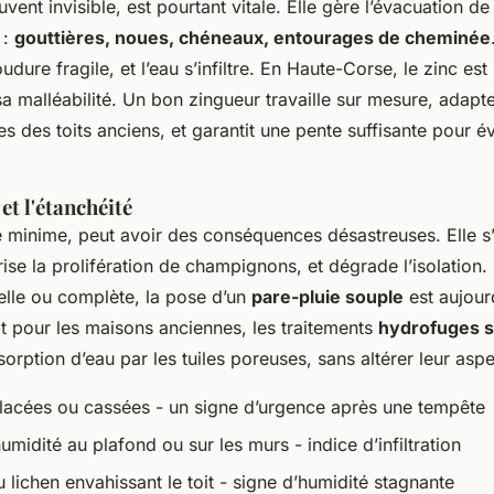
vent invisible, est pourtant vitale. Elle gère l’évacuation de 
 :
gouttières, noues, chéneaux, entourages de cheminée
dure fragile, et l’eau s’infiltre. En Haute-Corse, le zinc est
 sa malléabilité. Un bon zingueur travaille sur mesure, adapt
 des toits anciens, et garantit une pente suffisante pour év
et l'étanchéité
 minime, peut avoir des conséquences désastreuses. Elle s’
ise la prolifération de champignons, et dégrade l’isolation.
elle ou complète, la pose d’un
pare-pluie souple
est aujour
t pour les maisons anciennes, les traitements
hydrofuges s
sorption d’eau par les tuiles poreuses, sans altérer leur aspe
placées ou cassées - un signe d’urgence après une tempête
umidité au plafond ou sur les murs - indice d’infiltration
lichen envahissant le toit - signe d’humidité stagnante