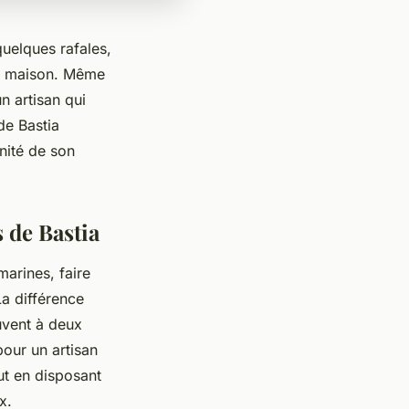
quelques rafales,
 la maison. Même
n artisan qui
de Bastia
nnité de son
 de Bastia
marines, faire
La différence
uvent à deux
pour un artisan
out en disposant
x.