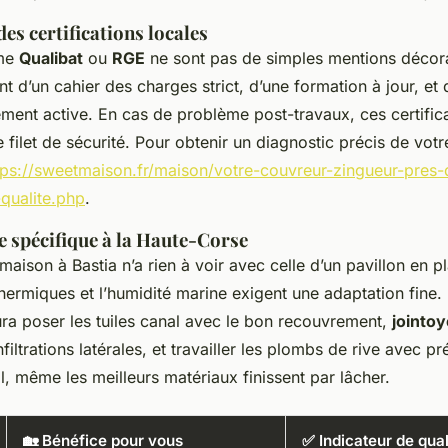
es certifications locales
mme
Qualibat
ou
RGE
ne sont pas de simples mentions décora
tent d’un cahier des charges strict, d’une formation à jour, e
ment active. En cas de problème post-travaux, ces certific
 filet de sécurité. Pour obtenir un diagnostic précis de votr
tps://sweetmaison.fr/maison/votre-couvreur-zingueur-pres-
qualite.php
.
e spécifique à la Haute-Corse
 maison à Bastia n’a rien à voir avec celle d’un pavillon en p
 thermiques et l’humidité marine exigent une adaptation fine.
ra poser les tuiles canal avec le bon recouvrement,
jointo
nfiltrations latérales, et travailler les plombs de rive avec p
al, même les meilleurs matériaux finissent par lâcher.
🏡 Bénéfice pour vous
✅ Indicateur de qual