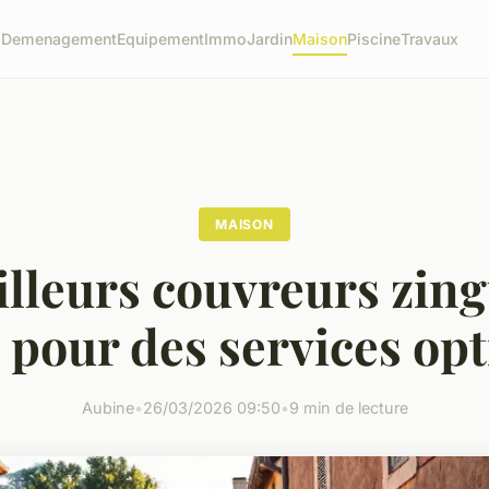
o
Demenagement
Equipement
Immo
Jardin
Maison
Piscine
Travaux
MAISON
lleurs couvreurs zin
a pour des services op
Aubine
•
26/03/2026 09:50
•
9 min de lecture