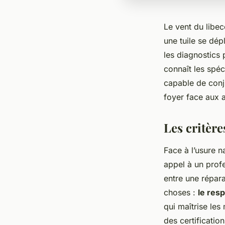
Le vent du libec
une tuile se dép
les diagnostics 
connaît les spéc
capable de conju
foyer face aux a
Les critèr
Face à l’usure n
appel à un profe
entre une répara
choses :
le res
qui maîtrise les
des certification