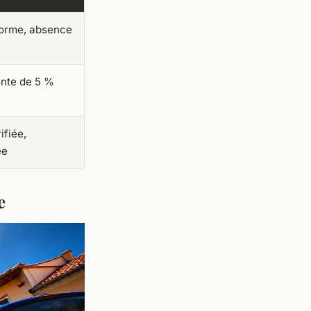
orme, absence
ente de 5 %
ifiée,
ée
e