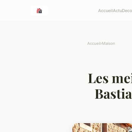
Accueil
Actu
Dec
Accueil
›
Maison
Les mei
Basti