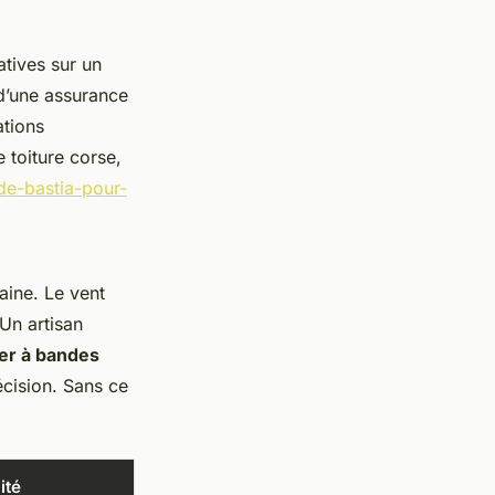
tives sur un
t d’une assurance
ations
e toiture corse,
de-bastia-pour-
laine. Le vent
 Un artisan
yer à bandes
récision. Sans ce
ité