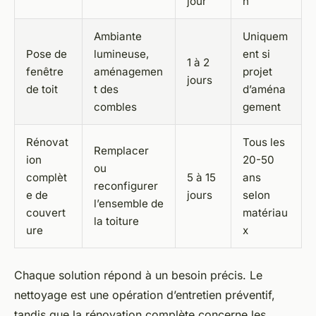
jour
n
Ambiante
Uniquem
Pose de
lumineuse,
ent si
1 à 2
fenêtre
aménagemen
projet
jours
de toit
t des
d’aména
combles
gement
Rénovat
Tous les
Remplacer
ion
20-50
ou
complèt
5 à 15
ans
reconfigurer
e de
jours
selon
l’ensemble de
couvert
matériau
la toiture
ure
x
Chaque solution répond à un besoin précis. Le
nettoyage est une opération d’entretien préventif,
tandis que la rénovation complète concerne les