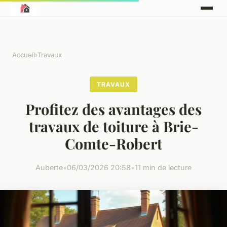
Accueil
›
Travaux
TRAVAUX
Profitez des avantages des
travaux de toiture à Brie-
Comte-Robert
Auberte
•
06/03/2026 20:58
•
11 min de lecture