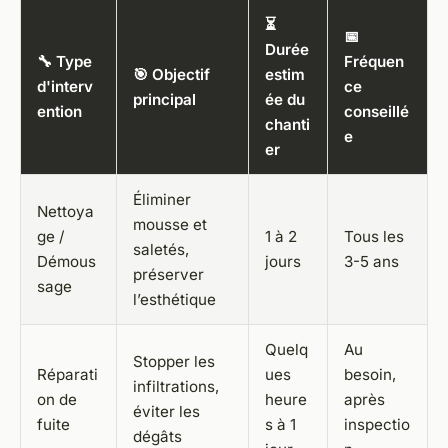
⏳
📅
Durée
🔧 Type
Fréquen
🎯 Objectif
estim
d'interv
ce
principal
ée du
ention
conseillé
chanti
e
er
Éliminer
Nettoya
mousse et
ge /
1 à 2
Tous les
saletés,
Démous
jours
3-5 ans
préserver
sage
l’esthétique
Quelq
Au
Stopper les
Réparati
ues
besoin,
infiltrations,
on de
heure
après
éviter les
fuite
s à 1
inspectio
dégâts