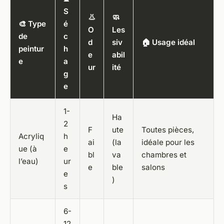
S
👃
🧼
🎨 Type
é
O
Les
de
c
d
siv
🏠 Usage idéal
peintur
h
e
abil
e
a
ur
ité
g
e
1-
Ha
2
F
ute
Toutes pièces,
Acryliq
h
ai
(la
idéale pour les
ue (à
e
bl
va
chambres et
l’eau)
ur
e
ble
salons
e
)
s
6-
12