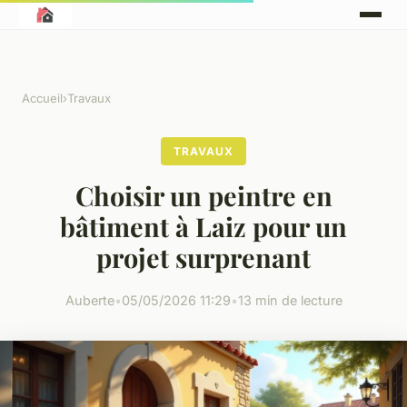
Accueil
›
Travaux
TRAVAUX
Choisir un peintre en
bâtiment à Laiz pour un
projet surprenant
Auberte
•
05/05/2026 11:29
•
13 min de lecture