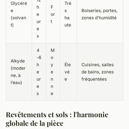
Glycéré
Trè
h
F
e
s
Boiseries, portes,
e
or
(solvan
ha
zones d’humidité
ur
t
t)
ute
e
s
4
M
-6
o
Alkyde
h
y
Éle
Cuisines, salles
(moder
e
e
vé
de bains, zones
ne, à
ur
n
e
fréquentées
l’eau)
e
n
s
e
Revêtements et sols : l'harmonie
globale de la pièce