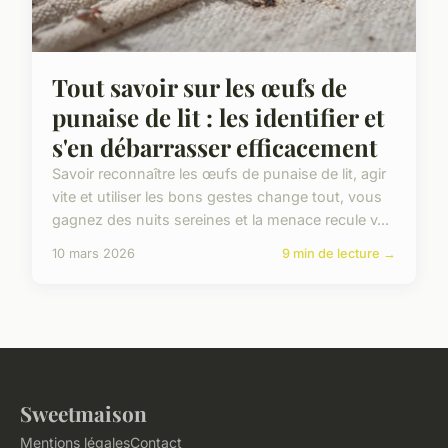
Tout savoir sur les œufs de
punaise de lit : les identifier et
s'en débarrasser efficacement
Savoir reconnaître les œufs de punaise de lit, agir
vite et utiliser les bons gestes change tout, vous
gagnez des nuits sereines et la menace recule v...
10 mars 2026
9 min de lecture →
Sweetmaison
Mentions légales
Contact