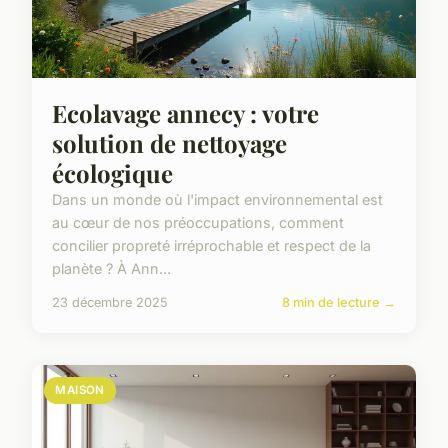
Ecolavage annecy : votre
solution de nettoyage
écologique
Dans un monde où l'impact environnemental est
au cœur de nos préoccupations, comment
concilier propreté irréprochable et respect de la
planète ? À Ann...
23 décembre 2025
8 min de lecture →
MAISON