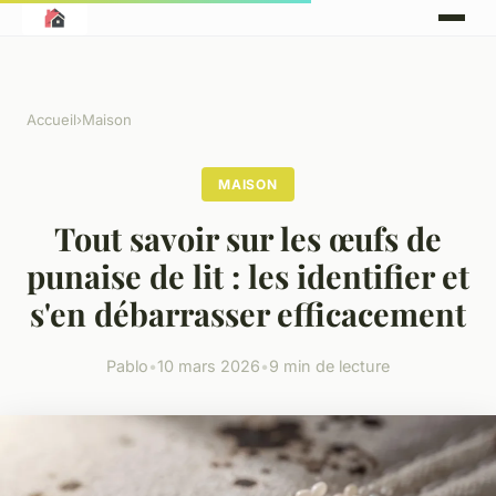
Accueil
›
Maison
MAISON
Tout savoir sur les œufs de
punaise de lit : les identifier et
s'en débarrasser efficacement
Pablo
•
10 mars 2026
•
9 min de lecture