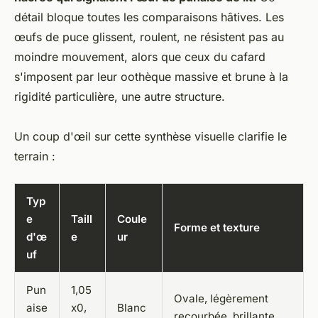
détail bloque toutes les comparaisons hâtives. Les
œufs de puce glissent, roulent, ne résistent pas au
moindre mouvement, alors que ceux du cafard
s'imposent par leur oothèque massive et brune à la
rigidité particulière, une autre structure.
Un coup d'œil sur cette synthèse visuelle clarifie le
terrain :
Typ
e
Taill
Coule
Forme et texture
d'œ
e
ur
uf
Pun
1,05
Ovale, légèrement
aise
x0,
Blanc
recourbée, brillante,